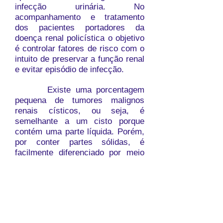
infecção urinária. No
acompanhamento e tratamento
dos pacientes portadores da
doença renal policística o objetivo
é controlar fatores de risco com o
intuito de preservar a​ função renal
e evitar episódio de infecção.
Existe uma porcentagem
pequena de tumores malignos
renais císticos, ou seja, é
semelhante a um cisto porque
contém uma parte líquida. Porém,
por conter partes sólidas, é
facilmente diferenciado por meio
de ultrassonografia ou de
tomografia computadorizada.
A diferença entre o cisto
simples e um tumor não está no
tamanho nem na localização, mas